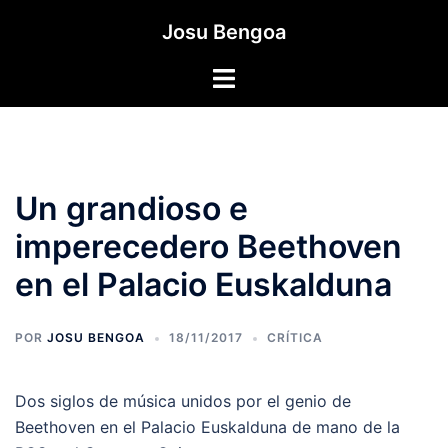
Saltar
Josu Bengoa
al
contenido
Alternar
menú
Un grandioso e
imperecedero Beethoven
en el Palacio Euskalduna
POR
JOSU BENGOA
18/11/2017
CRÍTICA
Dos siglos de música unidos por el genio de
Beethoven en el Palacio Euskalduna de mano de la