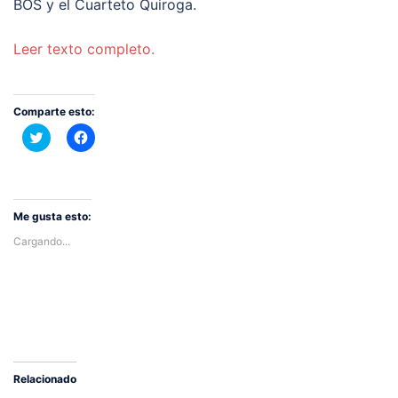
BOS y el Cuarteto Quiroga.
Leer texto completo.
Comparte esto:
Haz
Haz
clic
clic
para
para
compartir
compartir
en
en
Twitter
Facebook
(Se
(Se
abre
abre
Me gusta esto:
en
en
una
una
Cargando...
ventana
ventana
nueva)
nueva)
Relacionado