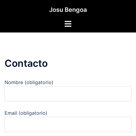
Saltar
Josu Bengoa
al
contenido
Alternar
menú
Contacto
Nombre (obligatorio)
Email (obligatorio)